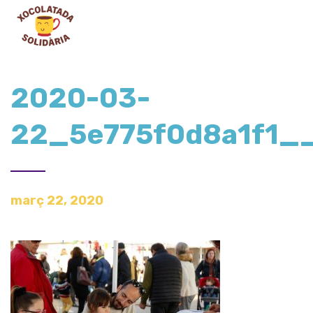
2020-03-
22_5e775f0d8a1f1
març 22, 2020