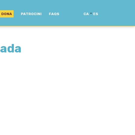
·
DONA
PATROCINI
FAQS
CA
ES
ada