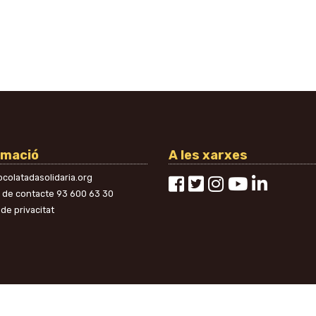
rmació
A les xarxes
colatadasolidaria.org
n de contacte
93 600 63 30
 de privacitat