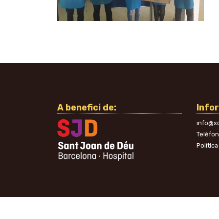
A benefici de:
Info
info@xo
Telèfo
Política