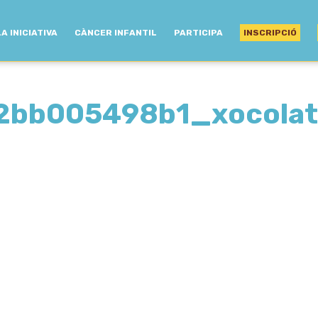
LA INICIATIVA
CÀNCER INFANTIL
PARTICIPA
INSCRIPCIÓ
2bb005498b1_xocolat