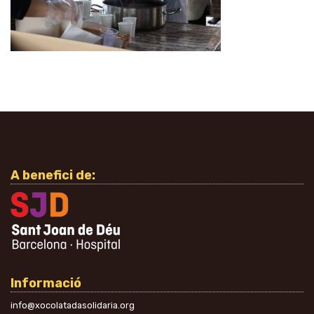
A benefici de:
Informació
info@xocolatadasolidaria.org