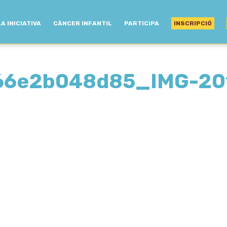
LA INICIATIVA
CÀNCER INFANTIL
PARTICIPA
INSCRIPCIÓ
66e2b048d85_IMG-20