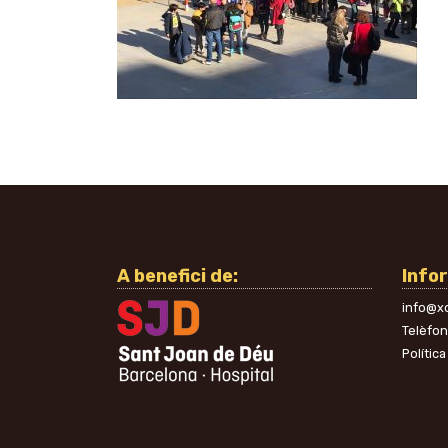
A benefici de:
Info
info@xo
Telèfo
Política