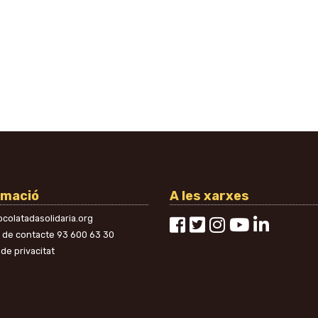
rmació
A les xarxes
colatadasolidaria.org
n de contacte
93 600 63 30
 de privacitat