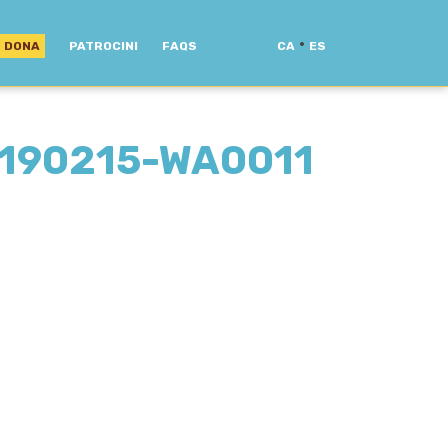
·
DONA
PATROCINI
FAQS
CA
ES
190215-WA0011