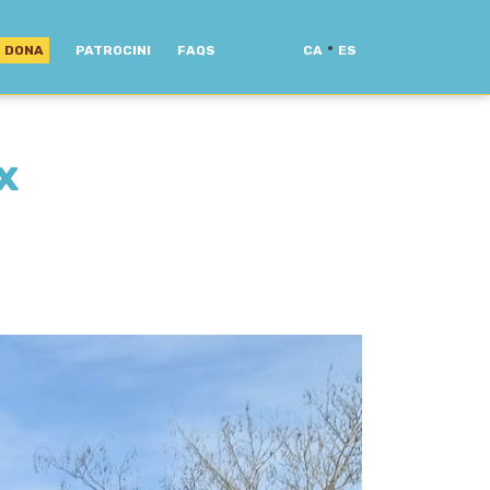
·
DONA
PATROCINI
FAQS
CA
ES
x