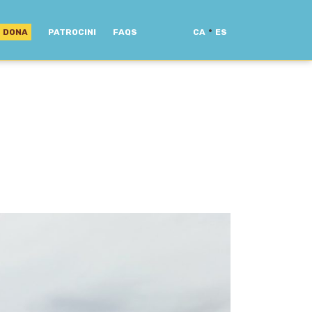
·
DONA
PATROCINI
FAQS
CA
ES