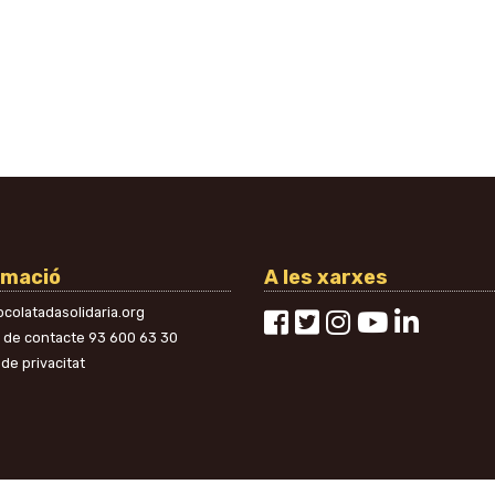
rmació
A les xarxes
colatadasolidaria.org
n de contacte
93 600 63 30
 de privacitat