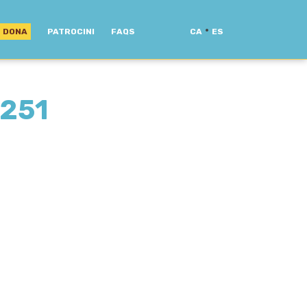
·
DONA
PATROCINI
FAQS
CA
ES
251