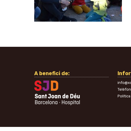
A benefici de:
Info
info@xo
Telèfo
Política