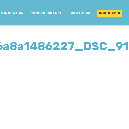
LA INICIATIVA
CÀNCER INFANTIL
PARTICIPA
INSCRIPCIÓ
6a8a1486227_DSC_91