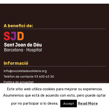
A benefici de:
Informació
info@xocolatadasolidaria.org
Telèfon de contacte
93 600 63 30
Política de privacitat
A les xarxes
Este sitio web utiliza cookies para mejorar su experiencia.
Asumiremos que está de acuerdo con esto, pero puede optar
por no participar si lo desea.
Read More
Accept