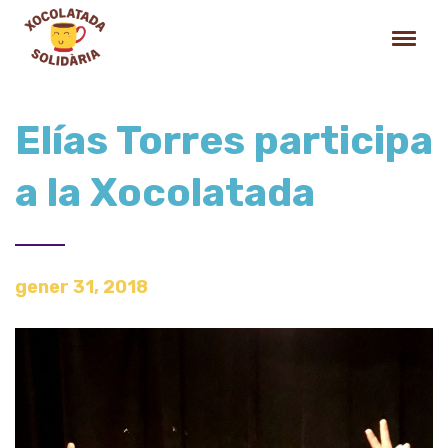
Elías Torres participa
a la Xocolatada
gener 31, 2018