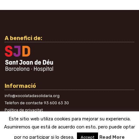
A benefici de:
Informació
info@xocolatadasolidaria.org
Telèfon de contacte
93 600 63 30
Política de privacitat
A les xarxes
Este sitio web utiliza cookies para mejorar su experiencia.
Asumiremos que está de acuerdo con esto, pero puede optar
por no participar si lo desea.
Read More
Accept