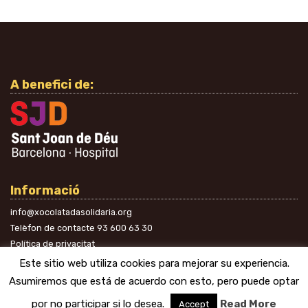
A benefici de:
Informació
info@xocolatadasolidaria.org
Telèfon de contacte
93 600 63 30
Política de privacitat
A les xarxes
Este sitio web utiliza cookies para mejorar su experiencia.
Asumiremos que está de acuerdo con esto, pero puede optar
por no participar si lo desea.
Read More
Accept