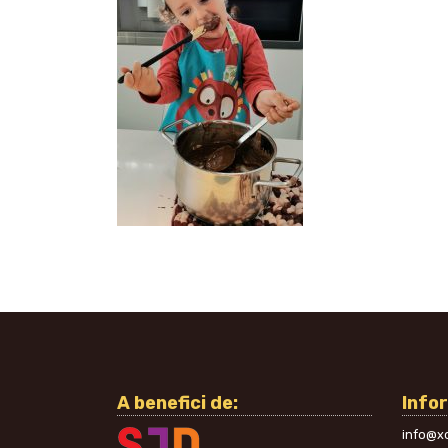
A benefici de:
Info
info@xo