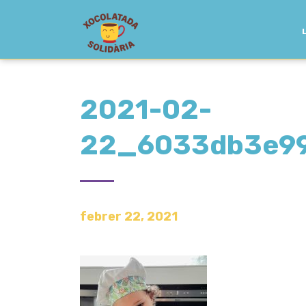
2021-02-
22_6033db3e9
febrer 22, 2021