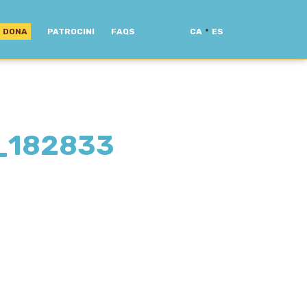
·
DONA
PATROCINI
FAQS
CA
ES
_182833