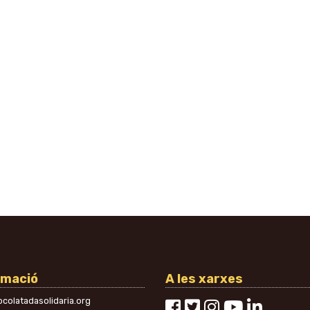
rmació
A les xarxes
colatadasolidaria.org