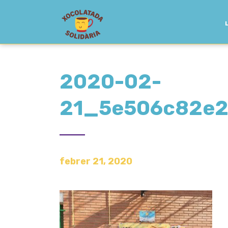
2020-02-
21_5e506c82e2
febrer 21, 2020