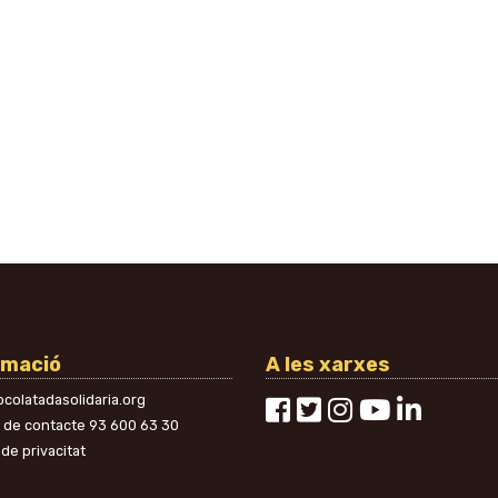
rmació
A les xarxes
colatadasolidaria.org
n de contacte
93 600 63 30
 de privacitat