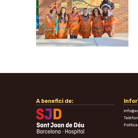
A benefici de:
Info
info@xo
Telèfo
Política