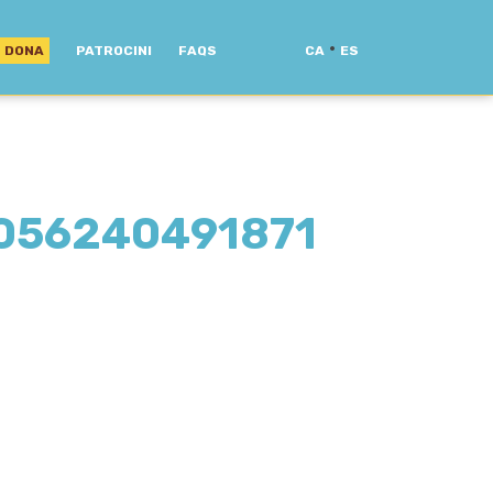
·
DONA
PATROCINI
FAQS
CA
ES
056240491871