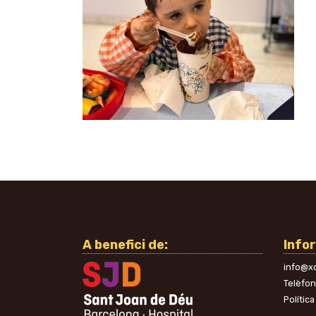
A benefici de:
Info
info@xo
Telèfo
Política