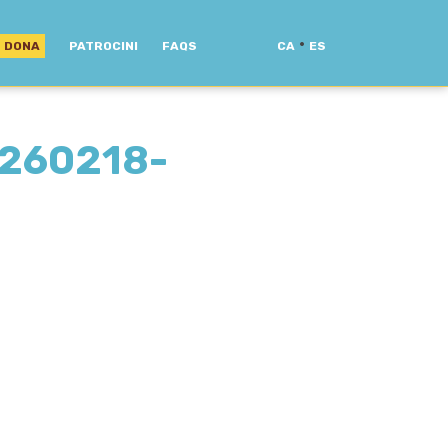
·
DONA
PATROCINI
FAQS
CA
ES
260218-