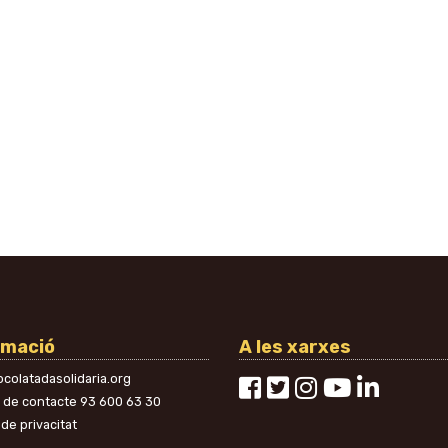
rmació
A les xarxes
colatadasolidaria.org
n de contacte
93 600 63 30
 de privacitat