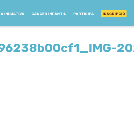
LA INICIATIVA
CÀNCER INFANTIL
PARTICIPA
INSCRIPCIÓ
96238b00cf1_IMG-20