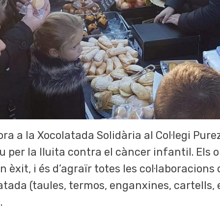
a a la Xocolatada Solidària al Col·legi Pur
per la lluita contra el càncer infantil. Els 
un èxit, i és d’agraïr totes les col·laboracio
tada (taules, termos, enganxines, cartells, 
.