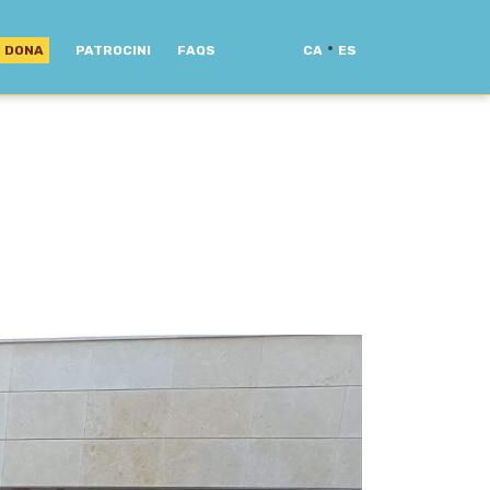
·
DONA
PATROCINI
FAQS
CA
ES