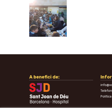
A benefici de:
Info
info@xo
Telèfo
Política