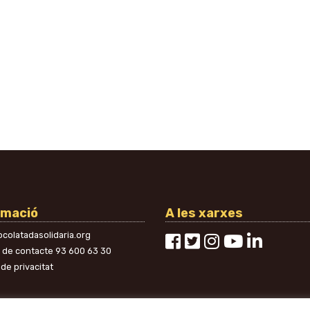
rmació
A les xarxes
colatadasolidaria.org
n de contacte
93 600 63 30
 de privacitat