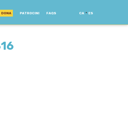
·
DONA
PATROCINI
FAQS
CA
ES
16