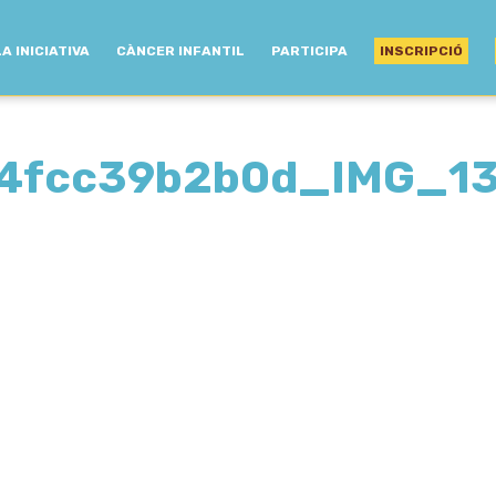
LA INICIATIVA
CÀNCER INFANTIL
PARTICIPA
INSCRIPCIÓ
4fcc39b2b0d_IMG_13