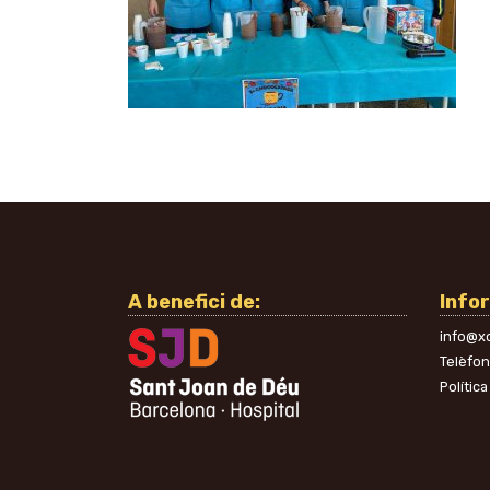
A benefici de:
Info
info@xo
Telèfo
Política