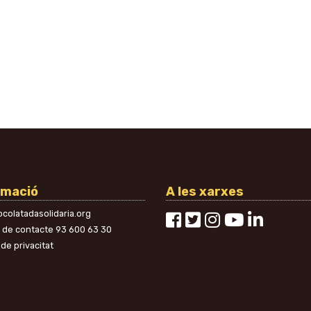
rmació
A les xarxes
colatadasolidaria.org
n de contacte
93 600 63 30
 de privacitat