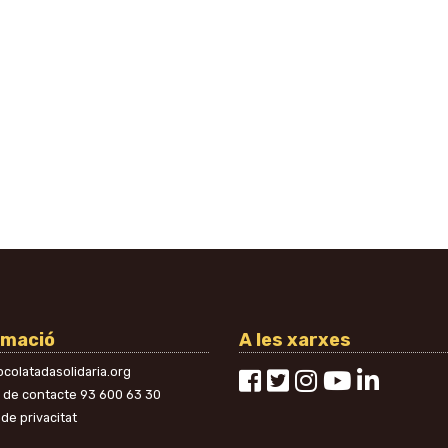
rmació
A les xarxes
colatadasolidaria.org
n de contacte
93 600 63 30
 de privacitat