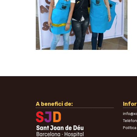
A benefici de:
Info
info@xo
Telèfo
Política