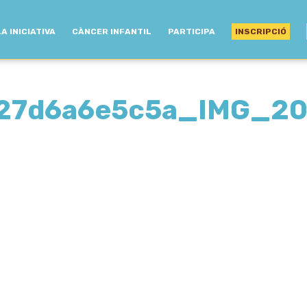
LA INICIATIVA
CÀNCER INFANTIL
PARTICIPA
INSCRIPCIÓ
27d6a6e5c5a_IMG_2