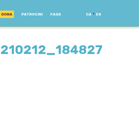
·
DONA
PATROCINI
FAQS
CA
ES
0210212_184827