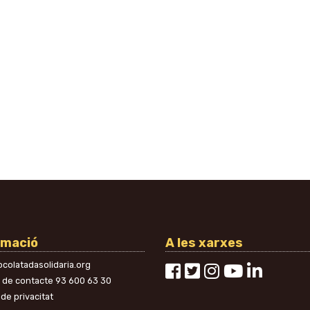
rmació
A les xarxes
colatadasolidaria.org
n de contacte
93 600 63 30
 de privacitat