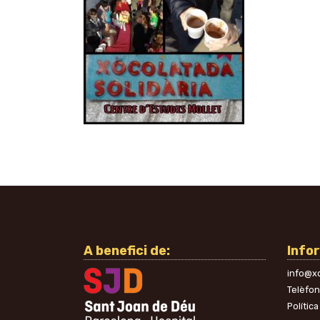
A benefici de:
Info
info@xo
Telèfo
Política