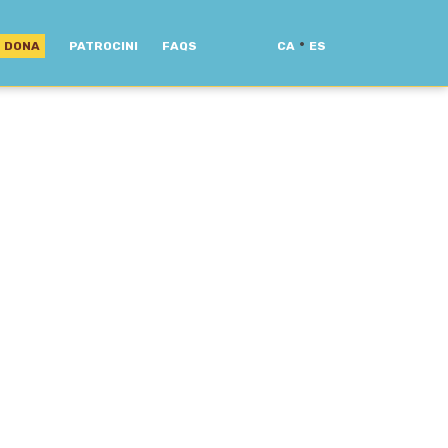
·
DONA
PATROCINI
FAQS
CA
ES