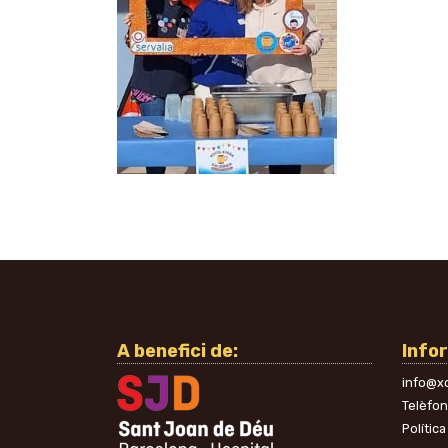
A benefici de:
Info
info@xo
Telèfo
Política