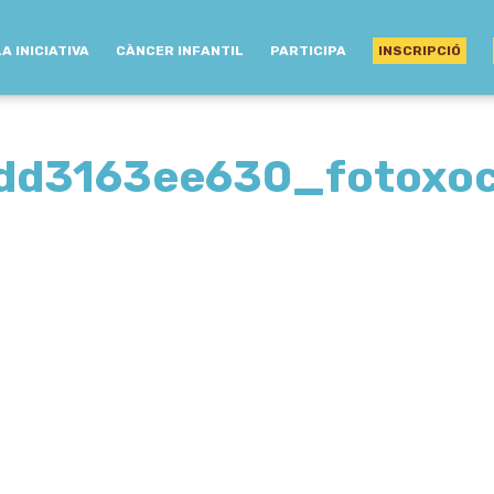
LA INICIATIVA
CÀNCER INFANTIL
PARTICIPA
INSCRIPCIÓ
dd3163ee630_fotoxoc