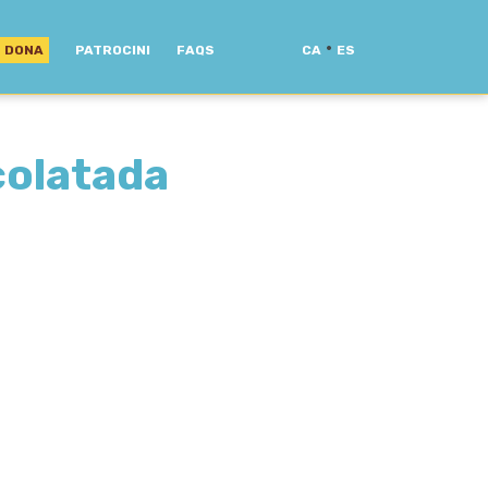
·
DONA
PATROCINI
FAQS
CA
ES
olatada