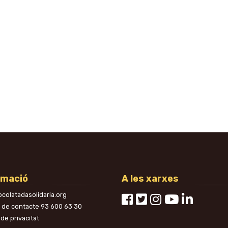
rmació
A les xarxes
colatadasolidaria.org
n de contacte
93 600 63 30
 de privacitat