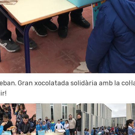
eban. Gran xocolatada solidària amb la col·
ir!