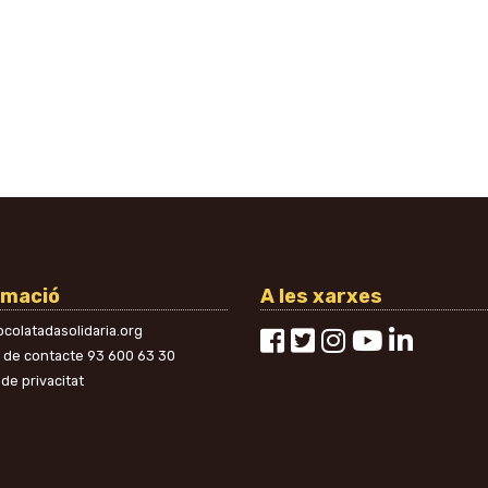
rmació
A les xarxes
colatadasolidaria.org
n de contacte
93 600 63 30
 de privacitat