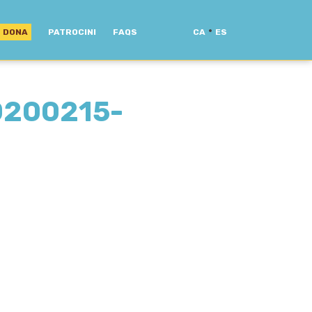
·
DONA
PATROCINI
FAQS
CA
ES
0200215-