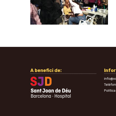
A benefici de:
Info
info@xo
Telèfo
Política