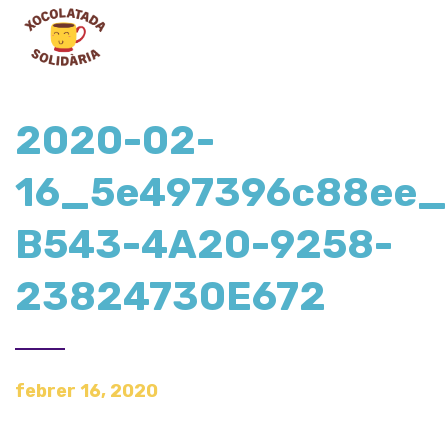
2020-02-
16_5e497396c88ee_
B543-4A20-9258-
23824730E672
febrer 16, 2020