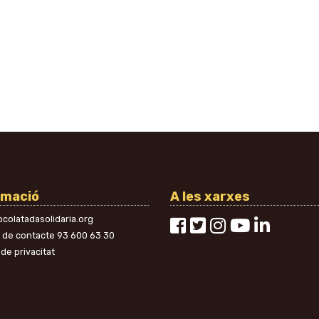
rmació
A les xarxes
colatadasolidaria.org
n de contacte
93 600 63 30
 de privacitat