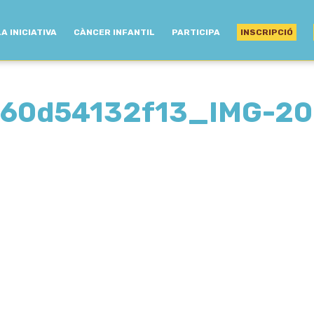
LA INICIATIVA
CÀNCER INFANTIL
PARTICIPA
INSCRIPCIÓ
60d54132f13_IMG-2