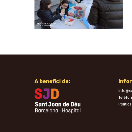
A benefici de:
Info
info@xo
Telèfo
Política