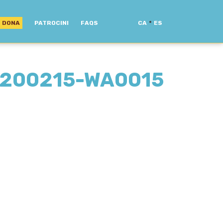
·
DONA
PATROCINI
FAQS
CA
ES
0200215-WA0015