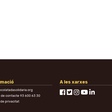
rmació
A les xarxes
colatadasolidaria.org
n de contacte
93 600 63 30
 de privacitat