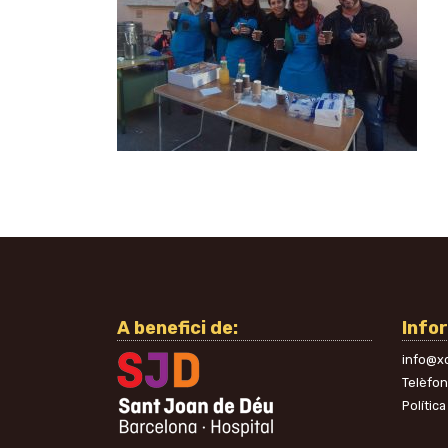
A benefici de:
Info
info@xo
Telèfo
Política