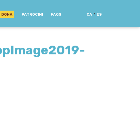
·
DONA
PATROCINI
FAQS
CA
ES
ppImage2019-