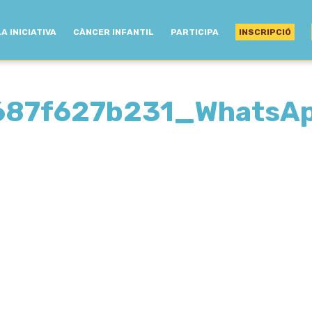
LA INICIATIVA
CÀNCER INFANTIL
PARTICIPA
INSCRIPCIÓ
687f627b231_WhatsA