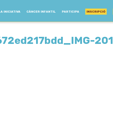
LA INICIATIVA
CÀNCER INFANTIL
PARTICIPA
INSCRIPCIÓ
672ed217bdd_IMG-20