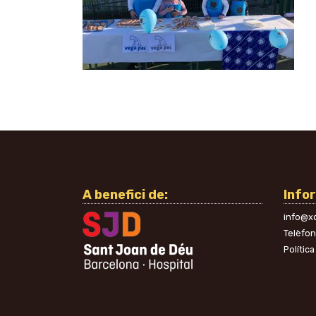
A benefici de:
Info
info@xo
Telèfo
Política