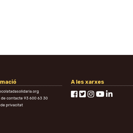
rmació
A les xarxes
colatadasolidaria.org
n de contacte
93 600 63 30
 de privacitat