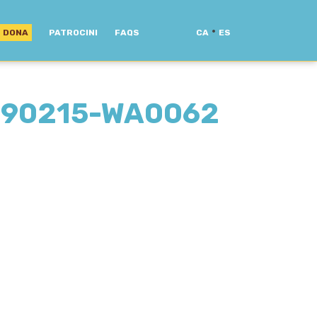
·
DONA
PATROCINI
FAQS
CA
ES
190215-WA0062