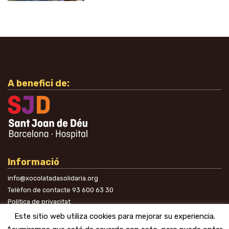
A benefici de:
Informació
info@xocolatadasolidaria.org
Telèfon de contacte
93 600 63 30
Política de privacitat
A les xarxes
Este sitio web utiliza cookies para mejorar su experiencia.