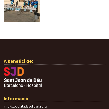
A benefici de:
Informació
info@xocolatadasolidaria.org