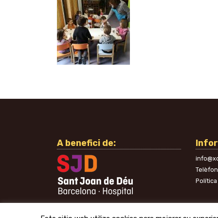
A benefici de:
Info
info@xo
Telèfo
Política