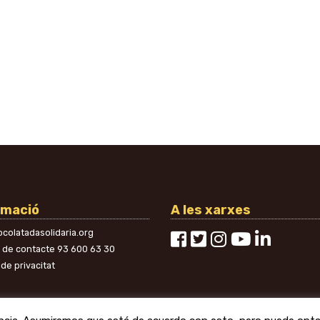
rmació
A les xarxes
colatadasolidaria.org
n de contacte
93 600 63 30
 de privacitat