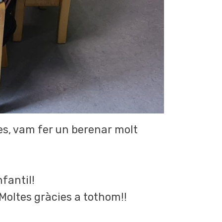
ses, vam fer un berenar molt
fantil!
Moltes gràcies a tothom!!