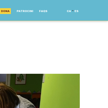
·
DONA
PATROCINI
FAQS
CA
ES