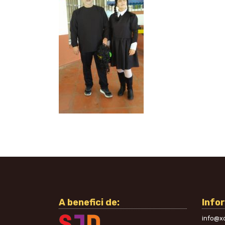
A benefici de:
Info
info@xo