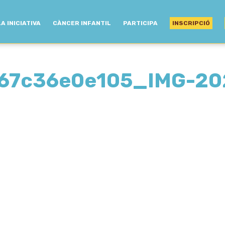
LA INICIATIVA
CÀNCER INFANTIL
PARTICIPA
INSCRIPCIÓ
67c36e0e105_IMG-20