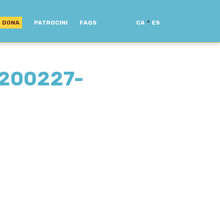
·
DONA
PATROCINI
FAQS
CA
ES
200227-