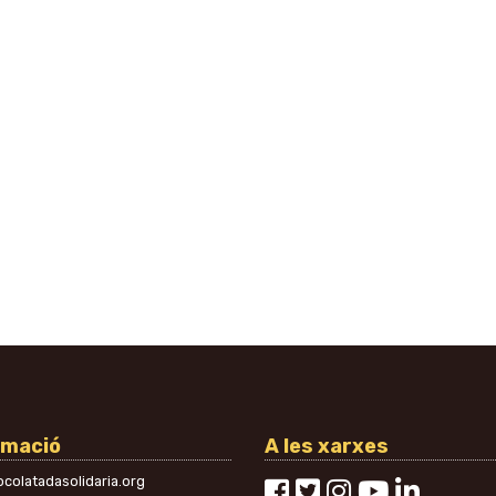
rmació
A les xarxes
colatadasolidaria.org