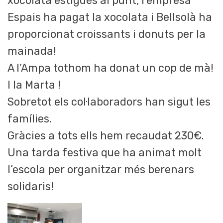
xocolata estigués al punt, l’empresa
Espais ha pagat la xocolata i Bellsolà ha
proporcionat croissants i donuts per la
mainada!
A l’Ampa tothom ha donat un cop de mà!
I la Marta !
Sobretot els col·laboradors han sigut les
famílies.
Gràcies a tots ells hem recaudat 230€.
Una tarda festiva que ha animat molt
l’escola per organitzar més berenars
solidaris!