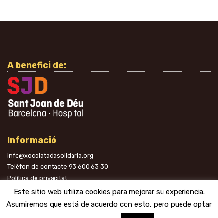
A benefici de:
Informació
info@xocolatadasolidaria.org
Telèfon de contacte
93 600 63 30
Política de privacitat
A les xarxes
Este sitio web utiliza cookies para mejorar su experiencia.
Asumiremos que está de acuerdo con esto, pero puede optar