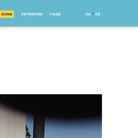
·
DONA
PATROCINI
FAQS
CA
ES