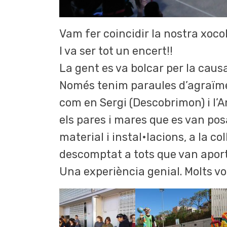
Vam fer coincidir la nostra xocol
I va ser tot un encert!!
La gent es va bolcar per la causa
Només tenim paraules d’agraïmen
com en Sergi (Descobrimon) i l’An
els pares i mares que es van posa
material i instal•lacions, a la c
descomptat a tots que van aport
Una experiència genial. Molts vo