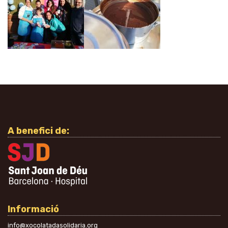
A benefici de:
Informació
info@xocolatadasolidaria.org