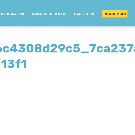
LA INICIATIVA
CÀNCER INFANTIL
PARTICIPA
INSCRIPCIÓ
6c4308d29c5_7ca237
13f1