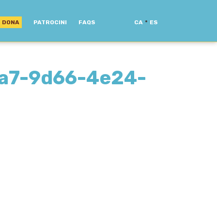
·
DONA
PATROCINI
FAQS
CA
ES
a7-9d66-4e24-