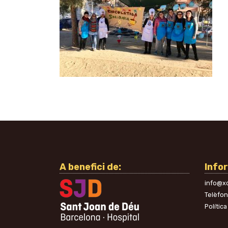
A benefici de:
Info
info@xo
Telèfo
Política