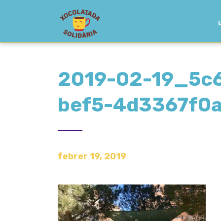
2019-02-19_5c
bef5-4d3367f0a
febrer 19, 2019