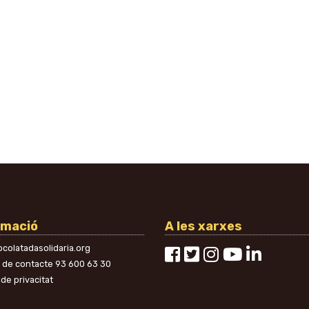
rmació
A les xarxes
colatadasolidaria.org
n de contacte
93 600 63 30
 de privacitat