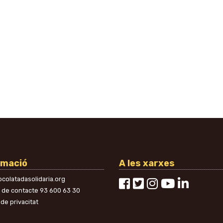
rmació
A les xarxes
colatadasolidaria.org
n de contacte
93 600 63 30
 de privacitat