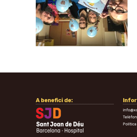
A benefici de:
Info
info@xo
Telèfo
Política