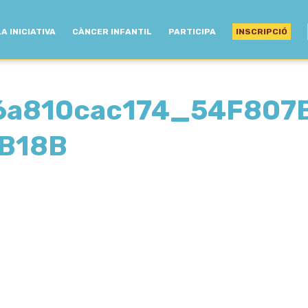
LA INICIATIVA
CÀNCER INFANTIL
PARTICIPA
INSCRIPCIÓ
6a810cac174_54F807
B18B