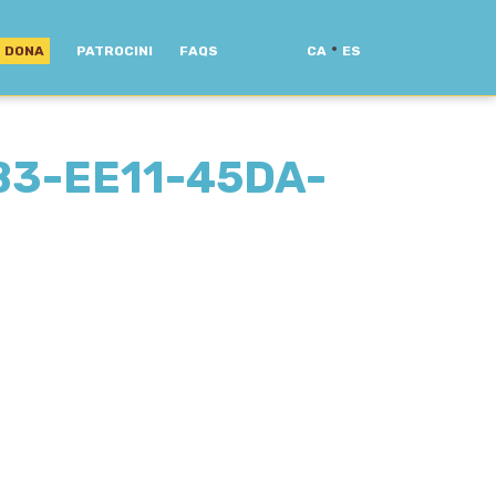
·
DONA
PATROCINI
FAQS
CA
ES
B3-EE11-45DA-