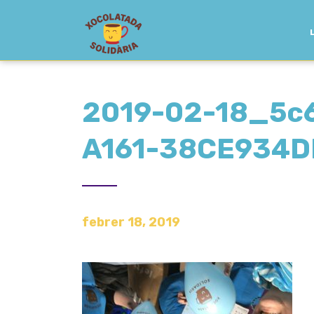
2019-02-18_5c
A161-38CE934D
febrer 18, 2019