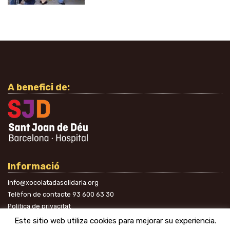
A benefici de:
Informació
info@xocolatadasolidaria.org
Telèfon de contacte
93 600 63 30
Política de privacitat
A les xarxes
Este sitio web utiliza cookies para mejorar su experiencia.