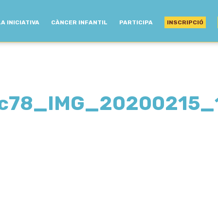
LA INICIATIVA
CÀNCER INFANTIL
PARTICIPA
INSCRIPCIÓ
9c78_IMG_20200215_