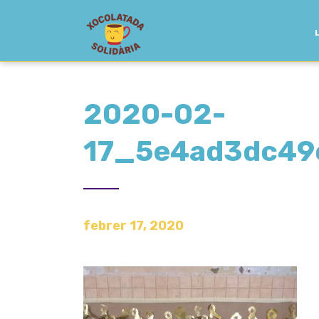
2020-02-
17_5e4ad3dc4
febrer 17, 2020