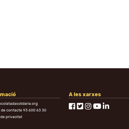
rmació
A les xarxes
colatadasolidaria.org
n de contacte
93 600 63 30
 de privacitat