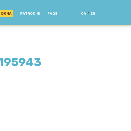
·
DONA
PATROCINI
FAQS
CA
ES
195943