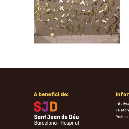
A benefici de:
Info
info@xo
Telèfo
Política