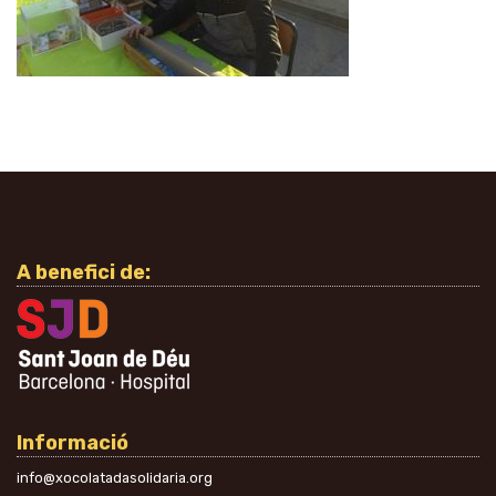
A benefici de:
Informació
info@xocolatadasolidaria.org