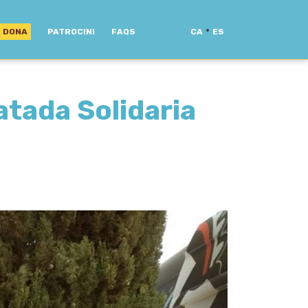
·
DONA
PATROCINI
FAQS
CA
ES
atada Solidaria