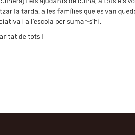
cuinera) i els ajudants de cuina, a tots els v
tzar la tarda, a les famílies que es van queda
ativa i a l’escola per sumar-s’hi.
aritat de tots!!