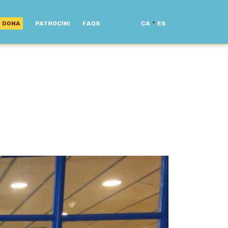
·
DONA
PATROCINI
FAQS
CA
ES