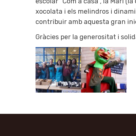
escolar “Com a casa”, la Mari (la 
xocolata i els melindros i dinami
contribuir amb aquesta gran inici
Gràcies per la generositat i solid