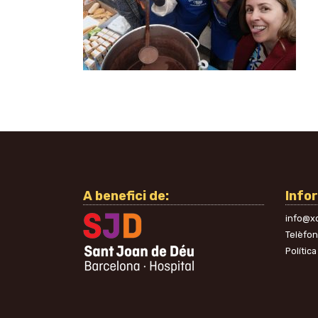
A benefici de:
Info
info@xo
Telèfo
Política