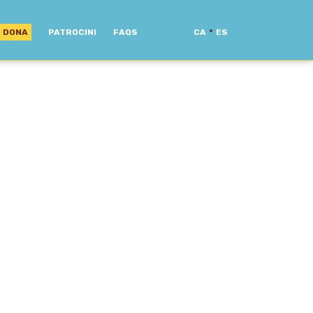
·
DONA
PATROCINI
FAQS
CA
ES