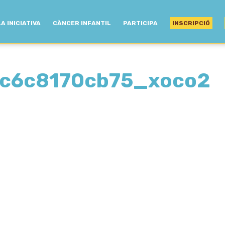
LA INICIATIVA
CÀNCER INFANTIL
PARTICIPA
INSCRIPCIÓ
c6c8170cb75_xoco2