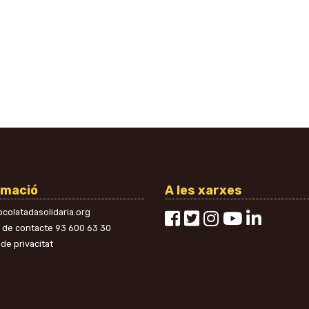
rmació
A les xarxes
colatadasolidaria.org
n de contacte
93 600 63 30
 de privacitat