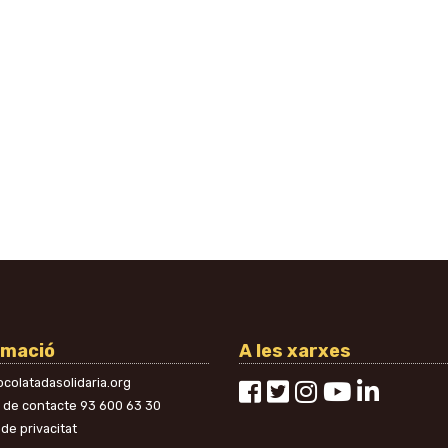
rmació
A les xarxes
colatadasolidaria.org
n de contacte
93 600 63 30
 de privacitat