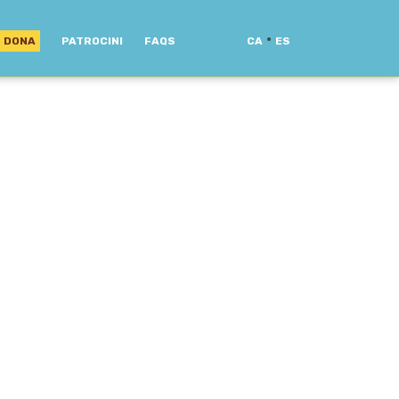
·
DONA
PATROCINI
FAQS
CA
ES