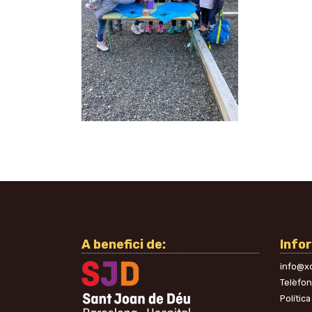
A benefici de:
Info
info@xo
Telèfo
Política