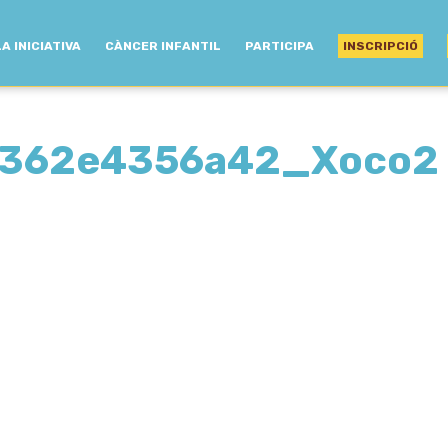
LA INICIATIVA
CÀNCER INFANTIL
PARTICIPA
INSCRIPCIÓ
0362e4356a42_Xoco2