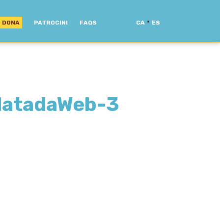
·
DONA
PATROCINI
FAQS
CA
ES
atadaWeb-3