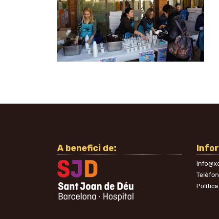
A benefici de:
Info
info@xo
Telèfo
Política