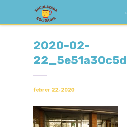
2020-02-
22_5e51a30c5d
febrer 22, 2020