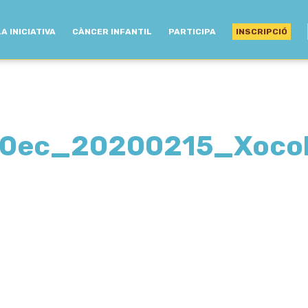
LA INICIATIVA
CÀNCER INFANTIL
PARTICIPA
INSCRIPCIÓ
0ec_20200215_Xocol