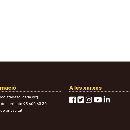
rmació
A les xarxes
colatadasolidaria.org
n de contacte
93 600 63 30
 de privacitat