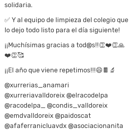
solidaria.
✅
Y al equipo de limpieza del colegio que
lo dejo todo listo para el día siguiente!
¡¡Muchísimas gracias a tod@s!!
👏❤️👏🙏
❤️👏🥰
¡¡El año que viene repetimos!!!
😄🍫🔬
@xurrerias_anamari
@xurreriavalldoreix @elracodelpa
@racodelpa_ @condis_valldoreix
@emdvalldoreix @paidoscat
@afaferranicluavdx @asociacionanita