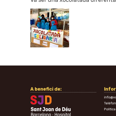
A benefici de:
Info
info@xo
Telèfo
Política