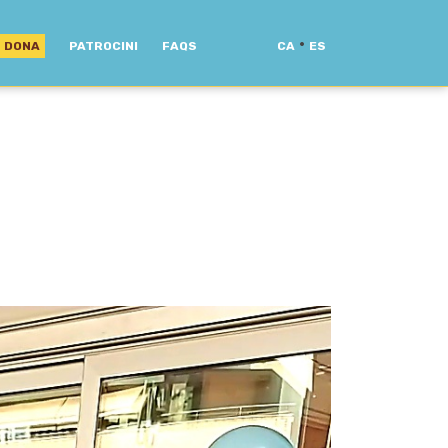
·
DONA
PATROCINI
FAQS
CA
ES