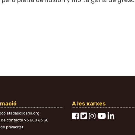
rmació
A les xarxes
colatadasolidaria.org
n de contacte
93 600 63 30
 de privacitat