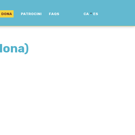
·
DONA
PATROCINI
FAQS
CA
ES
lona)