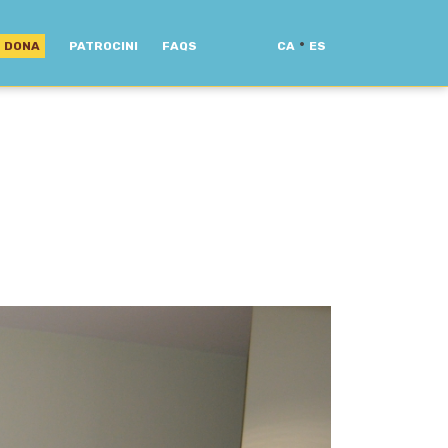
·
DONA
PATROCINI
FAQS
CA
ES