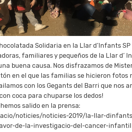
hocolatada Solidaria en la Llar d’Infants SP 
doras, familiares y pequeños de la Llar d’ I
 una buena causa. Nos disfrazamos de Mister
 en el que las familias se hicieron fotos m
ailamos con los Gegants del Barri que nos a
 con coca para chuparse los dedos!
a hemos salido en la prensa:
cio/noticies/noticies-2019/la-llar-dinfant
vor-de-la-investigacio-del-cancer-infantil