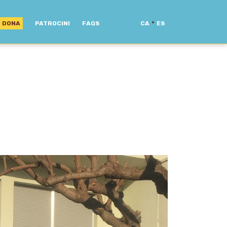
·
DONA
PATROCINI
FAQS
CA
ES