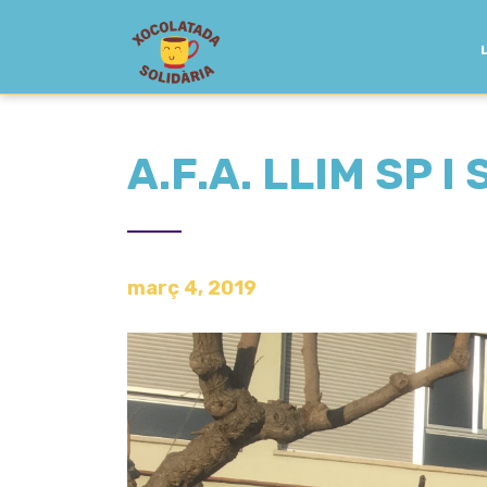
A.F.A. LLIM SP 
març 4, 2019