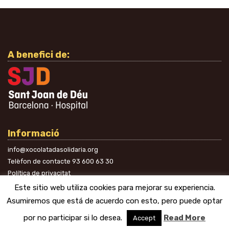
A benefici de:
Informació
info@xocolatadasolidaria.org
Telèfon de contacte
93 600 63 30
Política de privacitat
A les xarxes
Este sitio web utiliza cookies para mejorar su experiencia.
Asumiremos que está de acuerdo con esto, pero puede optar
por no participar si lo desea.
Read More
Accept