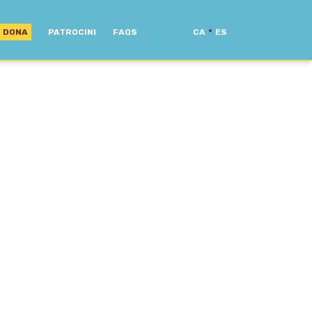
·
DONA
PATROCINI
FAQS
CA
ES