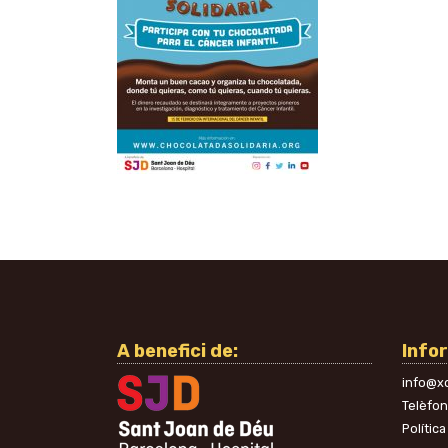
A benefici de:
Info
info@xo
Telèfo
Política