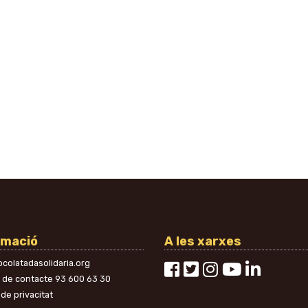
rmació
A les xarxes
colatadasolidaria.org
n de contacte
93 600 63 30
 de privacitat